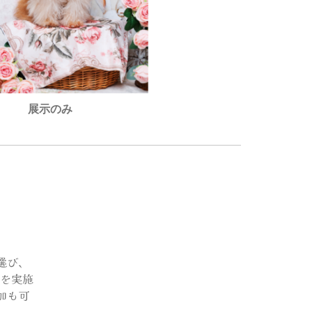
展示のみ
選び、
を実施
加も可