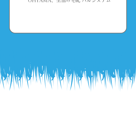
OHYAMA、生協の宅配 パルシステム
ビジネスデイ
ガイドライン
ご出展