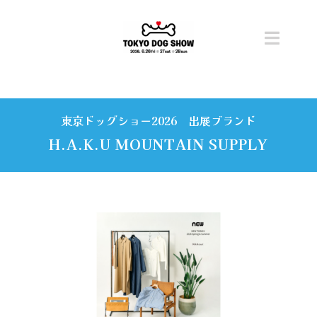
Skip
to
content
Toggl
Navig
トップ
東京ドッグショー2026 出展ブランド
開催概要
H.A.K.U MOUNTAIN SUPPLY
ニュース
チケット
コンテンツ
ステージ・タイムテーブル