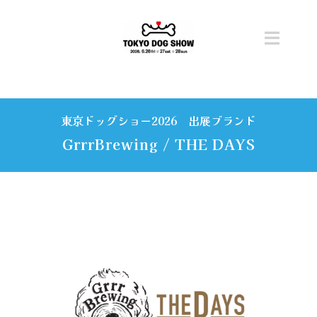
Skip
to
content
Toggl
Navig
トップ
東京ドッグショー2026 出展ブランド
開催概要
GrrrBrewing / THE DAYS
ニュース
チケット
コンテンツ
ステージ・タイムテーブル