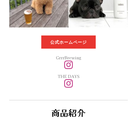
ビジネスデイ
ガイドライン
ご出展
公式ホームページ
GrrrBrewing
THE DAYS
商品紹介