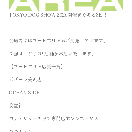
TOKYO DOG SHOW 2026開催まであと8日！
会場マップ
オフィシャルグッズ
会場内にはフードエリアもご用意しています。
今回はこちらの5店舗が出店いたします。
アンケートプレゼント
【フードエリア店舗一覧】
サンプリング
ピザーラ美浜店
OCEAN SIDE
出展者一覧
食堂新
メディア
ロティサリーチキン専門店エンシニータス
バハカォン