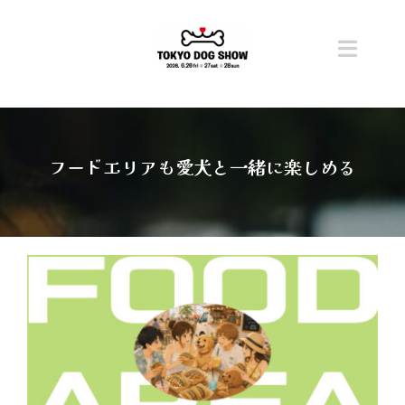
Skip
to
content
Toggl
Navig
トップ
開催概要
フードエリアも愛犬と一緒に楽しめる
ニュース
チケット
コンテンツ
ステージ・タイムテーブル