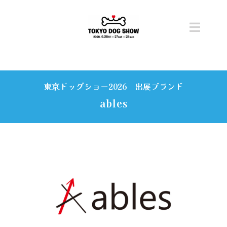
Skip
to
content
Toggl
Navig
トップ
東京ドッグショー2026 出展ブランド
開催概要
ables
ニュース
チケット
コンテンツ
ステージ・タイムテーブル