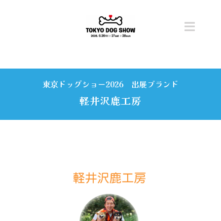
Skip
to
content
Toggl
Navig
トップ
東京ドッグショー2026 出展ブランド
開催概要
軽井沢鹿工房
ニュース
チケット
コンテンツ
ステージ・タイムテーブル