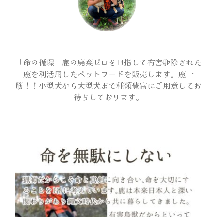
会場マップ
オフィシャルグッズ
「命の循環」鹿の廃棄ゼロを目指して有害駆除された
鹿を利活用したペットフードを販売します。鹿一
筋！！小型犬から大型犬まで種類豊富にご用意してお
アンケートプレゼント
待ちしております。
サンプリング
出展者一覧
メディア