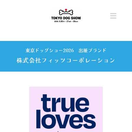
Skip
to
content
Toggl
Navig
トップ
東京ドッグショー2026 出展ブランド
開催概要
株式会社フィッツコーポレーション
ニュース
チケット
コンテンツ
ステージ・タイムテーブル