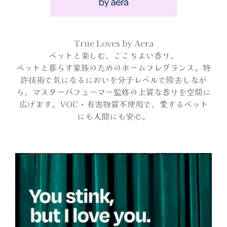
会場マップ
True Loves by Aera
ペットと楽しむ、ここちよい香り。
オフィシャルグッズ
ペットと暮らす家族のためのホームフレグランス。特
許技術で気になるにおいを分子レベルで除去しなが
ら、マスターパフューマー監修の上質な香りを空間に
アンケートプレゼント
広げます。VOC・有害物質不使用で、愛するペット
にも人間にも安心。
サンプリング
出展者一覧
メディア