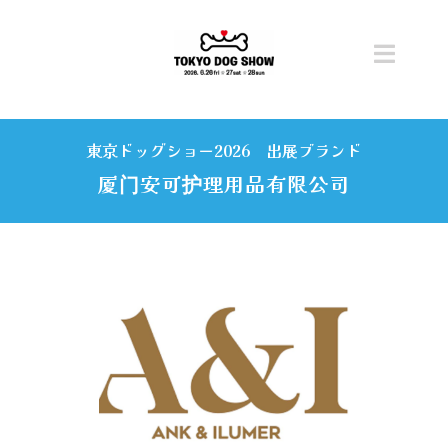
Skip
to
content
Toggl
Navig
トップ
東京ドッグショー2026 出展ブランド
開催概要
厦门安可护理用品有限公司
ニュース
チケット
コンテンツ
ステージ・タイムテーブル