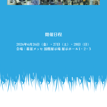
会場マップ
オフィシャルグッズ
開催日程
2026年6月26日（金）・27日（土）・28日（日）
アンケートプレゼント
会場：幕張メッセ 国際展示場 展示ホール1・2・3
サンプリング
出展者一覧
メディア