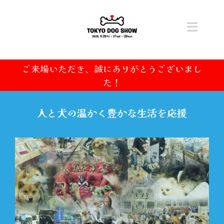
Skip
to
content
Toggl
Navig
トップ
ご来場いただき、誠にありがとうございまし
た！
開催概要
人と犬の温かく豊かな生活を応援
ニュース
チケット
コンテンツ
ステージ・タイムテーブル